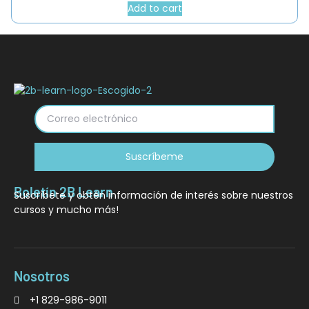
5
Add to cart
Suscríbeme
Boletín 2B Learn
Suscríbete y obtén información de interés sobre nuestros
cursos y mucho más!
Nosotros
+1 829-986-9011