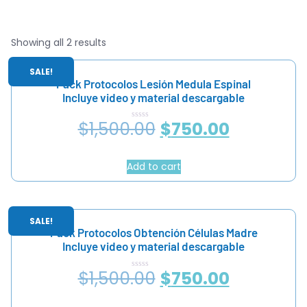
Showing all 2 results
SALE!
Pack Protocolos Lesión Medula Espinal
Incluye video y material descargable
$
1,500.00
$
750.00
Rated
0
out
of
5
Add to cart
SALE!
Pack Protocolos Obtención Células Madre
Incluye video y material descargable
$
1,500.00
$
750.00
Rated
0
out
of