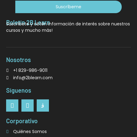
Suscríbeme
Boletín 2B Learn
Suscríbete y obtén información de interés sobre nuestros
cursos y mucho más!
Nosotros
+1 829-986-9011
info@2blearn.com
Síguenos
Corporativo
Quiénes Somos