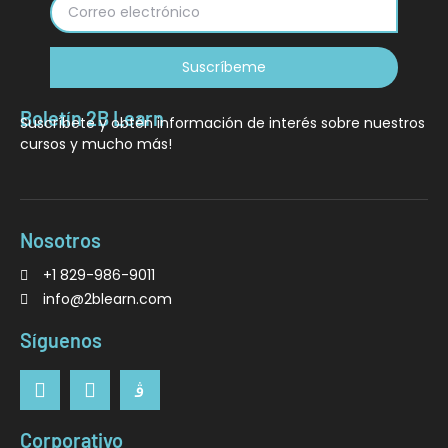
Suscríbeme
Boletín 2B Learn
Suscríbete y obtén información de interés sobre nuestros
cursos y mucho más!
Nosotros
+1 829-986-9011
info@2blearn.com
Síguenos
Corporativo